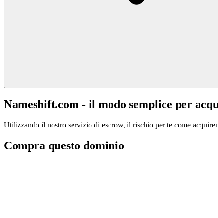
Nameshift.com - il modo semplice per acqu
Utilizzando il nostro servizio di escrow, il rischio per te come acquiren
Compra questo dominio