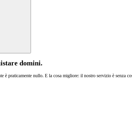
istare domini.
te è praticamente nullo. E la cosa migliore: il nostro servizio è senza cos