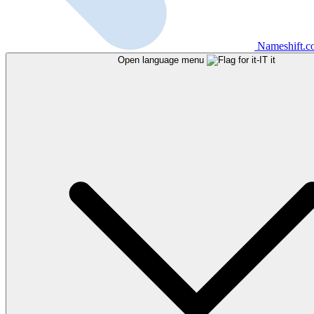
Nameshift.
Open language menu
it